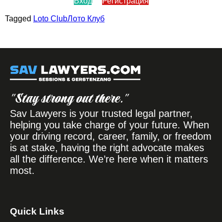
Вход
Регистрация
Tagged
Loto Club
Лото Клуб
"Stay strong out there."
Sav Lawyers is your trusted legal partner,
helping you take charge of your future. When
your driving record, career, family, or freedom
is at stake, having the right advocate makes
all the difference. We’re here when it matters
most.
Quick Links