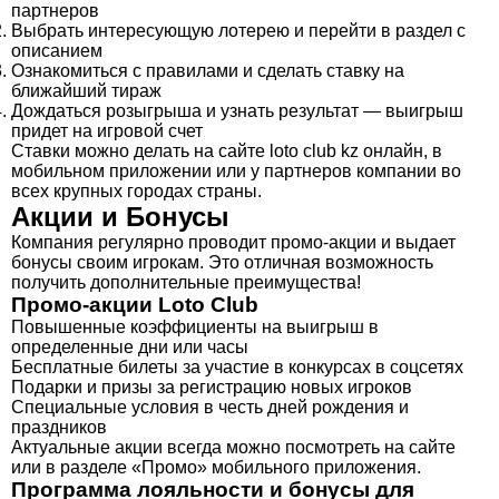
партнеров
Выбрать интересующую лотерею и перейти в раздел с
описанием
Ознакомиться с правилами и сделать ставку на
ближайший тираж
Дождаться розыгрыша и узнать результат — выигрыш
придет на игровой счет
Ставки можно делать на сайте loto club kz онлайн, в
мобильном приложении или у партнеров компании во
всех крупных городах страны.
Акции и Бонусы
Компания регулярно проводит промо-акции и выдает
бонусы своим игрокам. Это отличная возможность
получить дополнительные преимущества!
Промо-акции Loto Club
Повышенные коэффициенты на выигрыш в
определенные дни или часы
Бесплатные билеты за участие в конкурсах в соцсетях
Подарки и призы за регистрацию новых игроков
Специальные условия в честь дней рождения и
праздников
Актуальные акции всегда можно посмотреть на сайте
или в разделе «Промо» мобильного приложения.
Программа лояльности и бонусы для