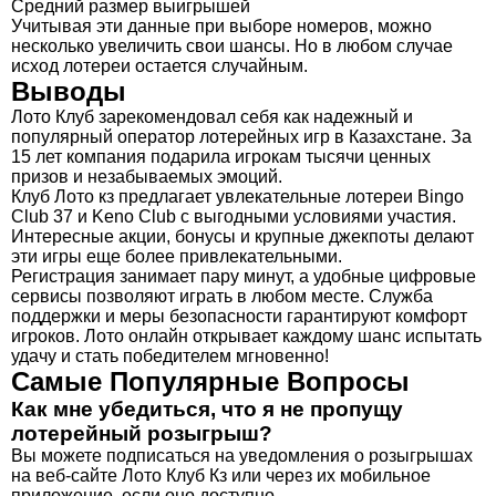
Средний размер выигрышей
Учитывая эти данные при выборе номеров, можно
несколько увеличить свои шансы. Но в любом случае
исход лотереи остается случайным.
Выводы
Лото Клуб зарекомендовал себя как надежный и
популярный оператор лотерейных игр в Казахстане. За
15 лет компания подарила игрокам тысячи ценных
призов и незабываемых эмоций.
Клуб Лото кз предлагает увлекательные лотереи Bingo
Club 37 и Keno Club с выгодными условиями участия.
Интересные акции, бонусы и крупные джекпоты делают
эти игры еще более привлекательными.
Регистрация занимает пару минут, а удобные цифровые
сервисы позволяют играть в любом месте. Служба
поддержки и меры безопасности гарантируют комфорт
игроков. Лото онлайн открывает каждому шанс испытать
удачу и стать победителем мгновенно!
Самые Популярные Вопросы
Как мне убедиться, что я не пропущу
лотерейный розыгрыш?
Вы можете подписаться на уведомления о розыгрышах
на веб-сайте Лото Клуб Кз или через их мобильное
приложение, если оно доступно.