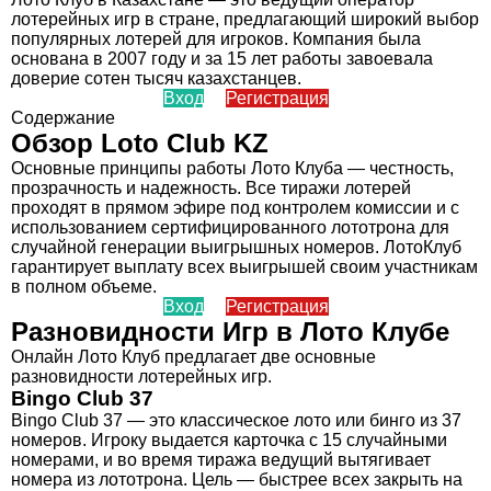
лотерейных игр в стране, предлагающий широкий выбор
популярных лотерей для игроков. Компания была
основана в 2007 году и за 15 лет работы завоевала
доверие сотен тысяч казахстанцев.
Вход
Регистрация
Содержание
Обзор Loto Club KZ
Основные принципы работы Лото Клуба — честность,
прозрачность и надежность. Все тиражи лотерей
проходят в прямом эфире под контролем комиссии и с
использованием сертифицированного лототрона для
случайной генерации выигрышных номеров. ЛотоКлуб
гарантирует выплату всех выигрышей своим участникам
в полном объеме.
Вход
Регистрация
Разновидности Игр в Лото Клубе
Онлайн Лото Клуб предлагает две основные
разновидности лотерейных игр.
Bingo Club 37
Bingo Club 37 — это классическое лото или бинго из 37
номеров. Игроку выдается карточка с 15 случайными
номерами, и во время тиража ведущий вытягивает
номера из лототрона. Цель — быстрее всех закрыть на