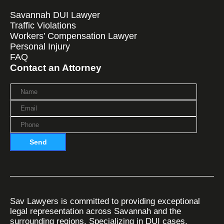
Savannah DUI Lawyer
Traffic Violations
Workers’ Compensation Lawyer
Personal Injury
FAQ
Contact an Attorney
Sav Lawyers is committed to providing exceptional
legal representation across Savannah and the
surrounding regions. Specializing in DUI cases,