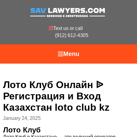
Text us or call
(912) 612-4305
Menu
Лото Клуб Онлайн ᐉ
Регистрация и Вход
Казахстан loto club kz
January 24, 2025
Лото Клуб
Лото Клуб в Казахстане — это ведущий оператор